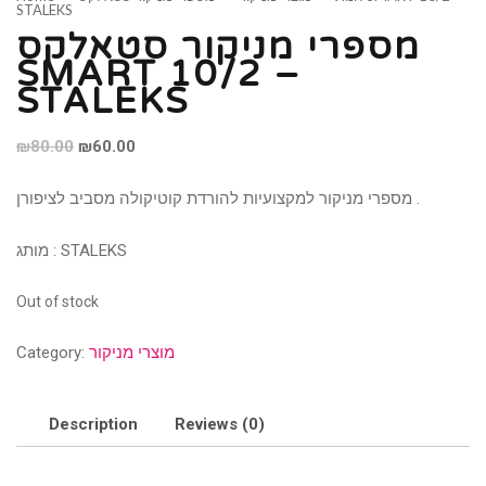
STALEKS
מספרי מניקור סטאלקס
SMART 10/2 –
STALEKS
Original
Current
₪
80.00
₪
60.00
price
price
מספרי מניקור למקצועיות להורדת קוטיקולה מסביב לציפורן .
was:
is:
₪80.00.
₪60.00.
מותג : STALEKS
Out of stock
מוצרי מניקור
Category:
Description
Reviews (0)