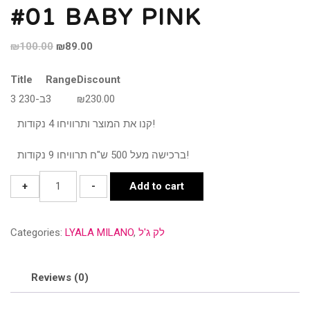
#01 BABY PINK
Original
Current
₪
100.00
₪
89.00
price
price
Title
Range
Discount
was:
is:
3 ב-230
3
₪
230.00
₪100.00.
₪89.00.
קנו את המוצר ותרוויחו 4 נקודות!
ברכישה מעל 500 ש"ח תרוויחו 9 נקודות!
#01
+
-
Add to cart
BABY
PINK
Categories:
LYALA MILANO
,
לק ג'ל
quantity
Reviews (0)