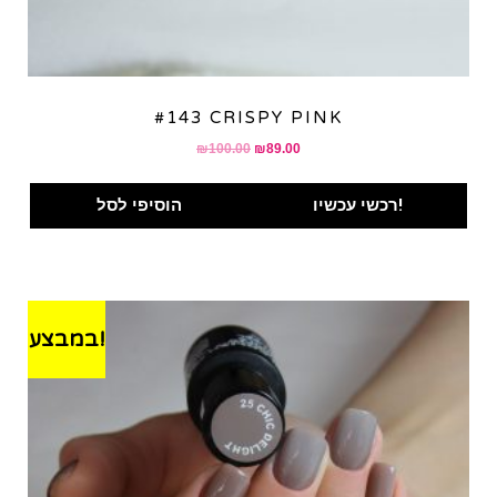
#143 CRISPY PINK
Original
Current
₪
100.00
₪
89.00
price
price
was:
is:
רכשי עכשיו!
הוסיפי לסל
₪100.00.
₪89.00.
במבצע!