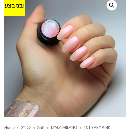
במבצע!
Home
»
לק ג'ל
»
חנות
»
LYALA MILANO
»
#01 BABY PINK