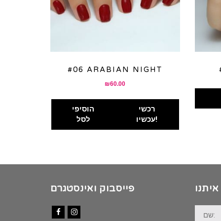
#06 ARABIAN NIGHT
₪
60.00
רכשי
הוסיפי
עכשיו!
לסל
איתנו
פייסבוק ואינסטגרם
שם: