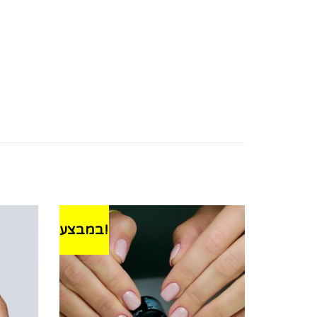
במבצע!