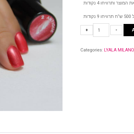
#02
+
-
ANTIQUE
quantity
Categories:
LYALA MILANO