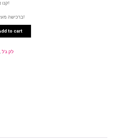
קנו את המוצר ותרוויחו 4 נקודות!
ברכישה מעל 500 ש"ח תרוויחו 9 נקודות!
Add to cart
לק ג'ל
,