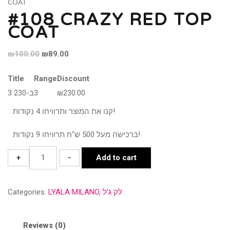
COAT
#108 CRAZY RED TOP
COAT
Original
Current
₪
100.00
₪
89.00
price
price
Title
Range
Discount
was:
is:
3 ב-230
3
₪
230.00
₪100.00.
₪89.00.
קנו את המוצר ותרוויחו 4 נקודות!
ברכישה מעל 500 ש"ח תרוויחו 9 נקודות!
#108
+
-
Add to cart
CRAZY
RED
Categories:
LYALA MILANO
,
לק ג'ל
TOP
COAT
quantity
Reviews (0)