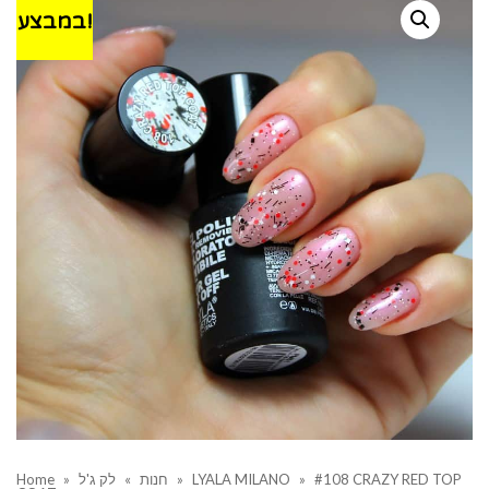
במבצע!
Home
»
לק ג'ל
»
חנות
»
LYALA MILANO
»
#108 CRAZY RED TOP