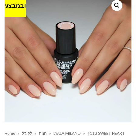
במבצע!
Home
»
לק ג'ל
»
חנות
»
LYALA MILANO
»
#113 SWEET HEART