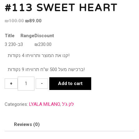
#113 SWEET HEART
Original
Current
₪
100.00
₪
89.00
price
price
Title
Range
Discount
was:
is:
3 ב-230
3
₪
230.00
₪100.00.
₪89.00.
קנו את המוצר ותרוויחו 4 נקודות!
ברכישה מעל 500 ש"ח תרוויחו 9 נקודות!
#113
+
-
Add to cart
SWEET
HEART
Categories:
LYALA MILANO
,
לק ג'ל
quantity
Reviews (0)