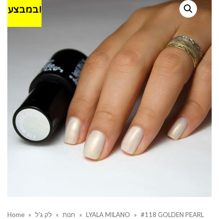
במבצע!
Home
»
לק ג'ל
»
חנות
»
LYALA MILANO
»
#118 GOLDEN PEARL