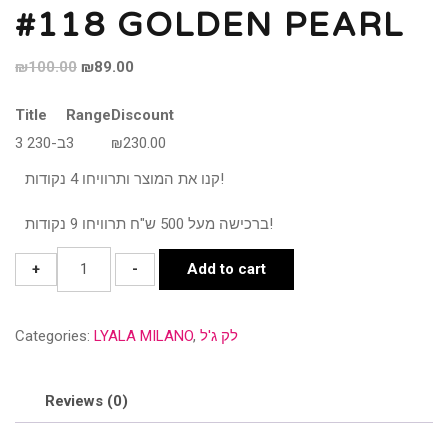
#118 GOLDEN PEARL
Original
Current
₪
100.00
₪
89.00
price
price
Title
Range
Discount
was:
is:
3 ב-230
3
₪
230.00
₪100.00.
₪89.00.
קנו את המוצר ותרוויחו 4 נקודות!
ברכישה מעל 500 ש"ח תרוויחו 9 נקודות!
#118
+
-
Add to cart
GOLDEN
PEARL
Categories:
LYALA MILANO
,
לק ג'ל
quantity
Reviews (0)