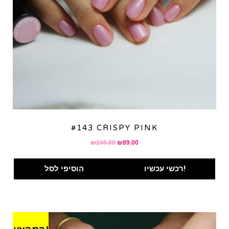
#143 CRISPY PINK
Original
Current
₪
100.00
₪
89.00
price
price
was:
is:
רכשי עכשיו!
הוסיפי לסל
₪100.00.
₪89.00.