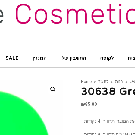
SALE
המגזין
החשבון שלי
לקופה
ות
Home
»
לק ג'ל
»
חנות
»
OR
30638 Gre
₪
85.00