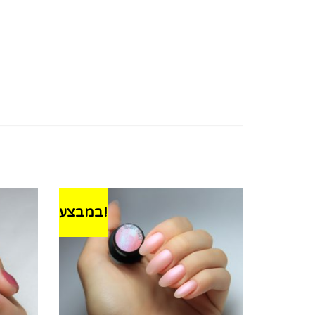
במבצע!