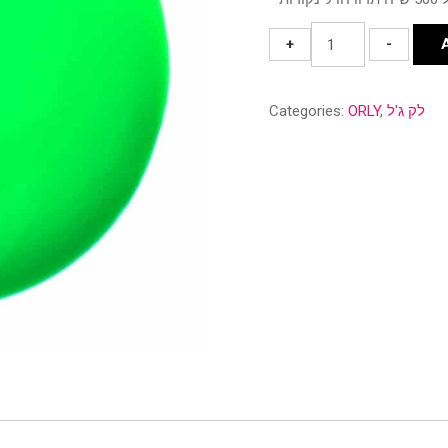
30638
+
-
Green
with
Categories:
ORLY
,
לק ג'ל
Envy
quantity