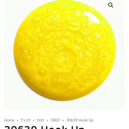
Home
»
לק ג'ל
»
חנות
»
ORLY
»
30639 Hook Up