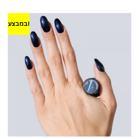
במבצע!