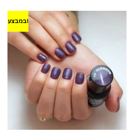
במבצע!