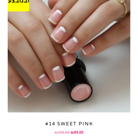
במבצע!
#14 SWEET PINK
Original
Current
₪
100.00
₪
89.00