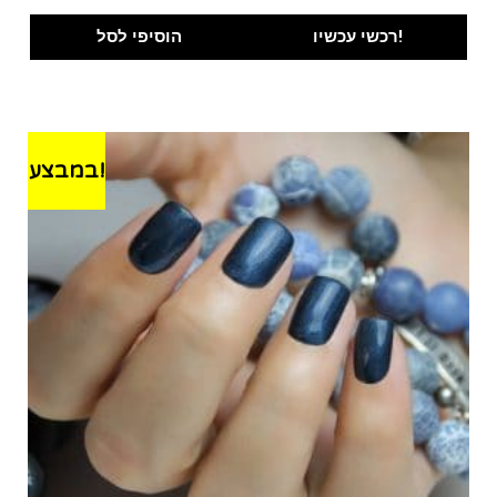
price
price
was:
is:
רכשי עכשיו!
הוסיפי לסל
₪100.00.
₪89.00.
במבצע!