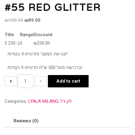
#55 RED GLITTER
Original
Current
₪
100.00
₪
89.00
price
price
Title
Range
Discount
was:
is:
3 ב-230
3
₪
230.00
₪100.00.
₪89.00.
קנו את המוצר ותרוויחו 4 נקודות!
ברכישה מעל 500 ש"ח תרוויחו 9 נקודות!
#55
+
-
Add to cart
RED
GLITTER
Categories:
LYALA MILANO
,
לק ג'ל
quantity
Reviews (0)