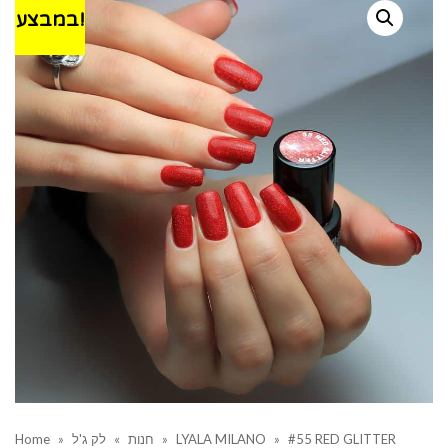
במבצע!
Home
»
לק ג'ל
»
חנות
»
LYALA MILANO
»
#55 RED GLITTER