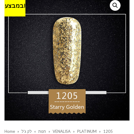
במבצע!
1205
»
PLATINUM
»
VENALISA
»
חנות
»
לק ג'ל
»
Home