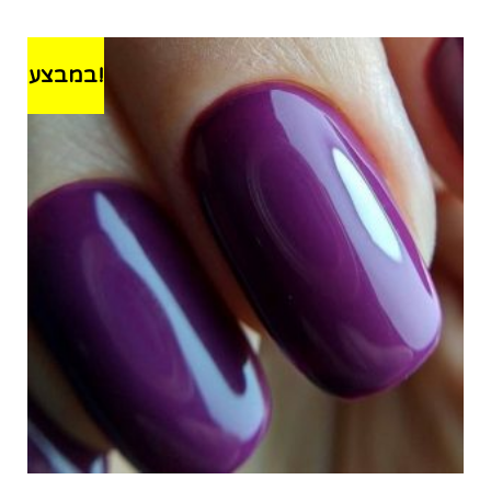
במבצע!