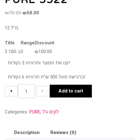
Original
Current
₪
70.00
₪
58.00
price
price
12 מ”ל.
was:
is:
₪70.00.
₪58.00.
Title
Range
Discount
100.00
₪
3
3 ב-100
קנו את המוצר ותרוויחו 3 נקודות!
ברכישה מעל 500 ש"ח תרוויחו 6 נקודות!
PURE
+
-
Add to cart
5522
quantity
לקים ג'ל
,
PURE
Categories:
Description
Reviews (0)