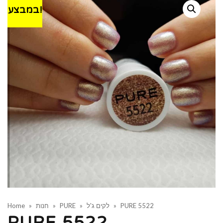
במבצע!
PURE 5522
»
לקים ג'ל
»
PURE
»
חנות
»
Home
PURE 5522