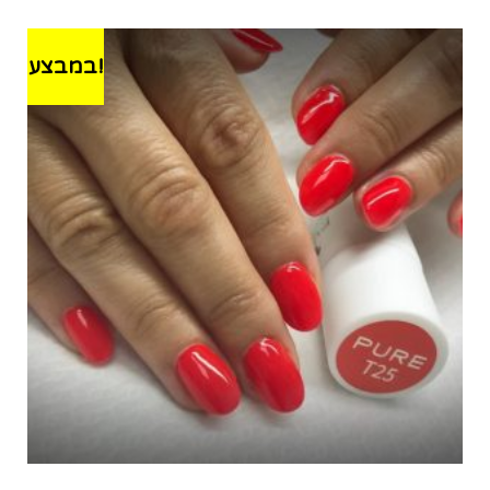
במבצע!