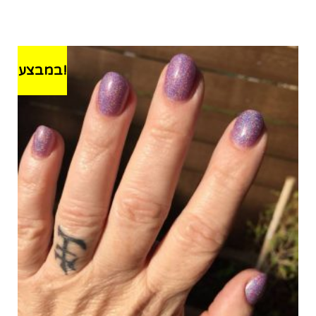
במבצע!