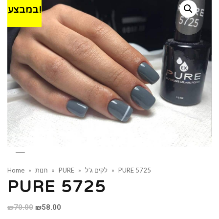
במבצע!
PURE 5725
»
לקים ג'ל
»
PURE
»
חנות
»
Home
PURE 5725
Original
Current
₪
70.00
₪
58.00