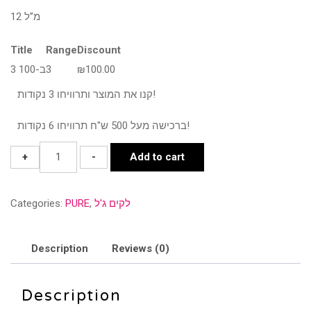
price
price
12 מ”ל
was:
is:
₪70.00.
₪58.00.
Title
Range
Discount
100.00
₪
3
3 ב-100
קנו את המוצר ותרוויחו 3 נקודות!
ברכישה מעל 500 ש"ח תרוויחו 6 נקודות!
PURE
+
-
Add to cart
5725
quantity
לקים ג'ל
,
PURE
Categories:
Description
Reviews (0)
Description