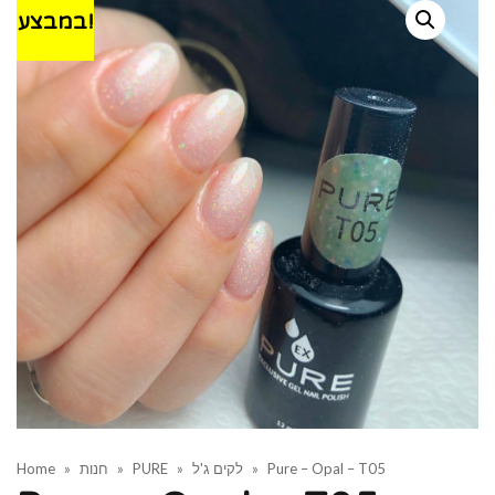
במבצע!
Pure – Opal – T05
»
לקים ג'ל
»
PURE
»
חנות
»
Home