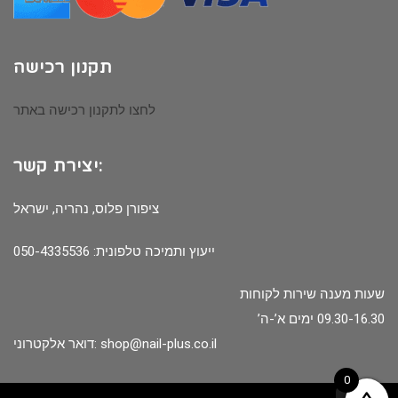
תקנון רכישה
לחצו לתקנון רכישה באתר
יצירת קשר:
ציפורן פלוס, נהריה, ישראל
ייעוץ ותמיכה טלפונית: 050-4335536
שעות מענה שירות לקוחות
09.30-16.30 ימים א’-ה’
shop@nail-plus.co.il
דואר אלקטרוני:
0