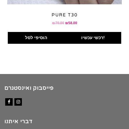
PURE T30
Original
Current
₪
70.00
₪
58.00
price
price
was:
is:
רכשי עכשיו!
הוסיפי לסל
₪70.00.
₪58.00.
פייסבוק ואינסטגרם
Facebook
Instagram
דברי איתנו