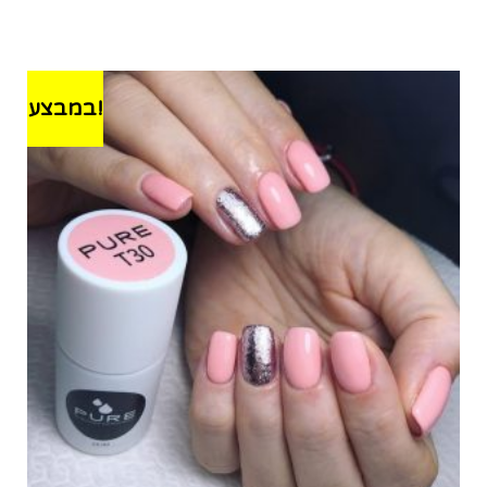
במבצע!