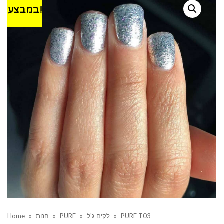
במבצע!
PURE T03
»
לקים ג'ל
»
PURE
»
חנות
»
Home