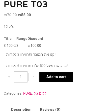
PURE T03
Original
Current
₪
70.00
₪
58.00
price
price
12 מ”ל
was:
is:
₪70.00.
₪58.00.
Title
Range
Discount
100.00
₪
3
3 ב-100
קנו את המוצר ותרוויחו 3 נקודות!
ברכישה מעל 500 ש"ח תרוויחו 6 נקודות!
PURE
+
-
Add to cart
T03
quantity
לקים ג'ל
,
PURE
Categories:
Description
Reviews (0)