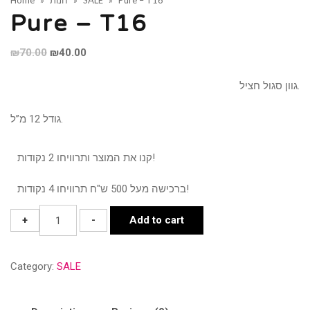
Pure – T16
»
SALE
»
חנות
»
Home
Pure – T16
Original
Current
₪
70.00
₪
40.00
price
price
גוון סגול חציל.
was:
is:
₪70.00.
₪40.00.
גודל 12 מ”ל.
קנו את המוצר ותרוויחו 2 נקודות!
ברכישה מעל 500 ש"ח תרוויחו 4 נקודות!
Pure
+
-
Add to cart
-
T16
Category:
SALE
quantity