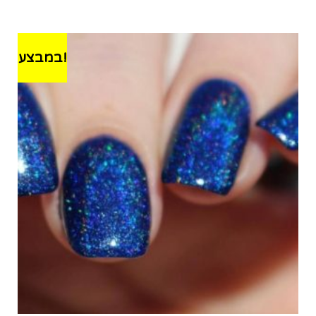
במבצע!