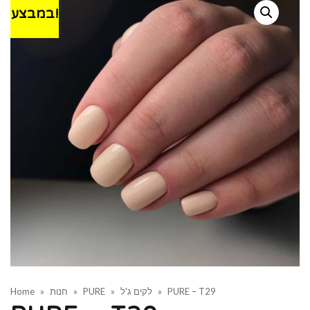
במבצע!
PURE – T29
»
לקים ג'ל
»
PURE
»
חנות
»
Home