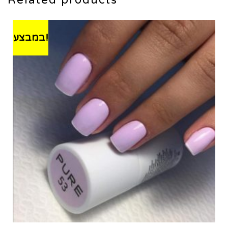
במבצע!