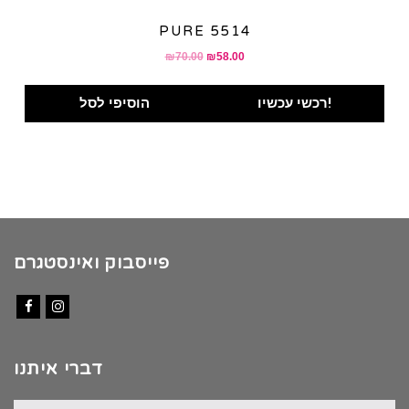
PURE 5514
Original
Current
₪
70.00
₪
58.00
price
price
was:
is:
רכשי עכשיו!
הוסיפי לסל
₪70.00.
₪58.00.
פייסבוק ואינסטגרם
Facebook
Instagram
דברי איתנו
שם: