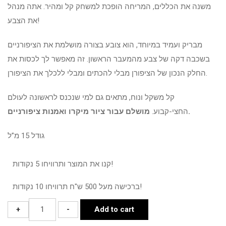
משנה את הכללים, המריחה הופכת למשחק קל ומהיר. אתה מנהל
את הצבע!
מבריק ועמיד במיוחד, הוא צובע בצורה מושלמת את הציפורניים
בשכבה דקה של צבע מהמעבר הראשון. זה מאפשר לך לכסות את
החלק הנכון של הציפורן מבלי להכתים ומבלי ללכלך את הציפורן.
קל משקל ונוח, מתאים גם למי שנכנס לראשונה לעולם
מושלם עבור ציור מיקרו ואמנות ציפורניים.
החצי-קבוע.
גודל 15 מ”ל
קנו את המוצר ותרוויחו 5 נקודות!
ברכישה מעל 500 ש"ח תרוויחו 10 נקודות!
SOLID
+
-
Add to cart
GEL