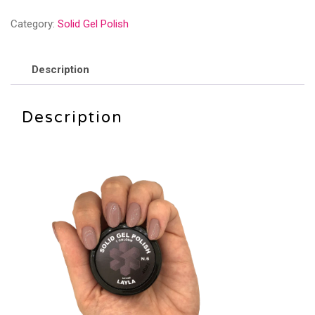
POLISH
Category:
Solid Gel Polish
-
NO.6
quantity
Description
Description