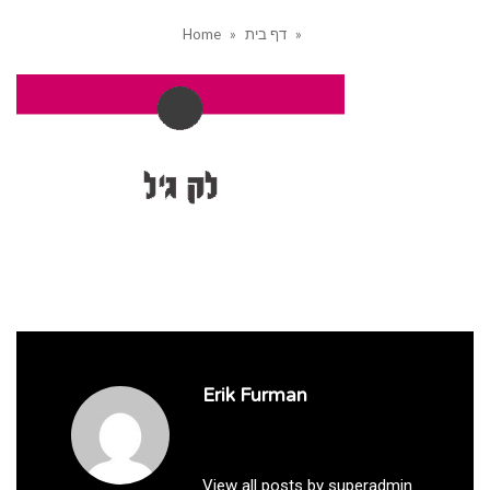
»
דף בית
»
Home
Erik Furman
View all posts by superadmin