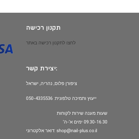
תקנון רכישה
לחצו לתקנון רכישה באתר
יצירת קשר:
ציפורן פלוס, נהריה, ישראל
ייעוץ ותמיכה טלפונית: 050-4335536
שעות מענה שירות לקוחות
09.30-16.30 ימים א’-ה’
shop@nail-plus.co.il
דואר אלקטרוני: