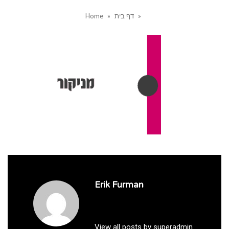
»
דף בית
»
Home
Erik Furman
View all posts by superadmin