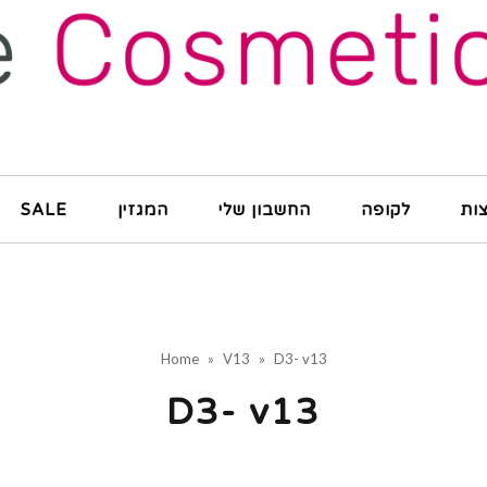
ות
לקופה
החשבון שלי
המגזין
SALE
Home
»
V13
»
D3- v13
D3- v13