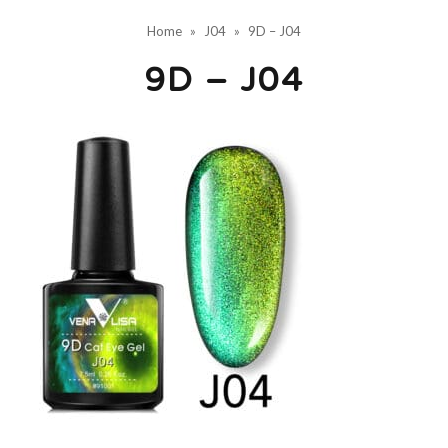
Home
»
J04
»
9D – J04
9D – J04