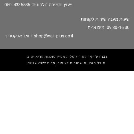
ייעוץ ותמיכה טלפונית: 050-4335536
שעות מענה שירות לקוחות
09.30-16.30 ימים א’-ה’
shop@nail-plus.co.il
דואר אלקטרוני:
נבנה ע"י
אריקס דיגיטל וקמפיין סוכנות קריאייטיב
כל הזכויות שמורות לציפורן פלוס 2017-2022 ©