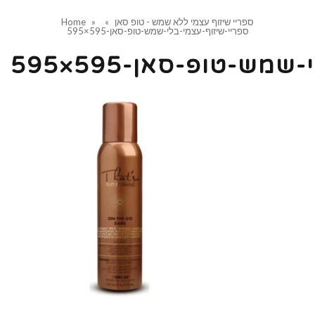
ספריי שיזוף עצמי ללא שמש - טופ סאן
»
»
Home
ספריי-שיזוף-עצמי-בלי-שמש-טופ-סאן-595×595
ש-טופ-סאן-595×595