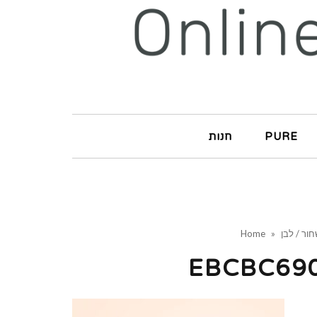
PURE
חנות
ור / לבן
»
Home
EBCBC690