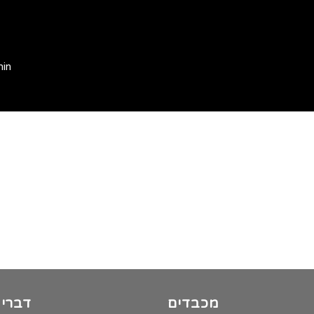
min
מכבדים
דברי 