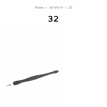
32
»
דוחף עור V
»
Home
32