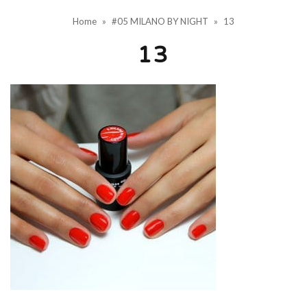
Home
»
#05 MILANO BY NIGHT
»
13
13