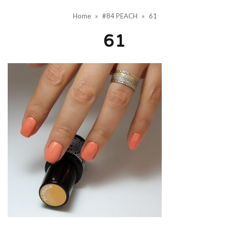
Home
»
#84 PEACH
»
61
61