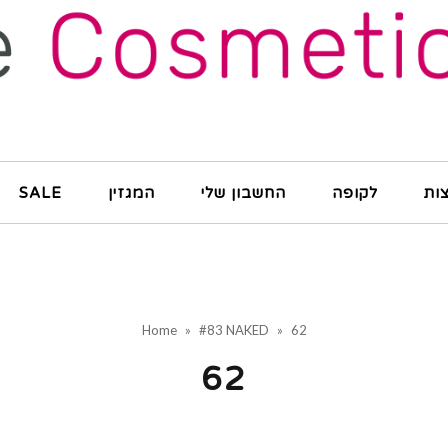
ות
לקופה
החשבון שלי
המגזין
SALE
Home
»
#83 NAKED
»
62
62