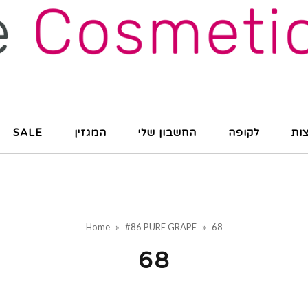
ות
לקופה
החשבון שלי
המגזין
SALE
Home
»
#86 PURE GRAPE
»
68
68