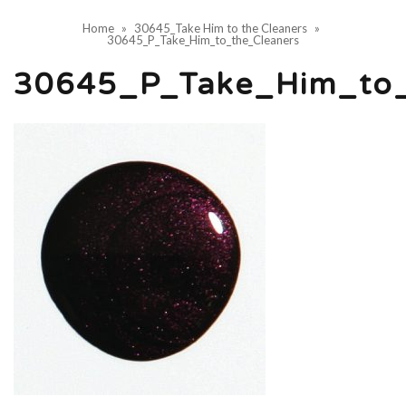
Home
»
30645_Take Him to the Cleaners
»
30645_P_Take_Him_to_the_Cleaners
30645_P_Take_Him_to_