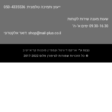
ייעוץ ותמיכה טלפונית: 050-4335536
שעות מענה שירות לקוחות
09.30-16.30 ימים א’-ה’
shop@nail-plus.co.il
דואר אלקטרוני:
נבנה ע"י
אריקס דיגיטל וקמפיין סוכנות קריאייטיב
כל הזכויות שמורות לציפורן פלוס 2017-2022 ©