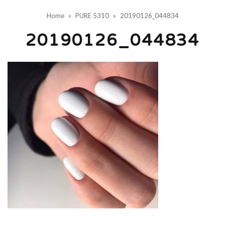
Home
»
PURE 5310
»
20190126_044834
20190126_044834