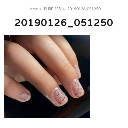
Home
»
PURE 255
»
20190126_051250
20190126_051250