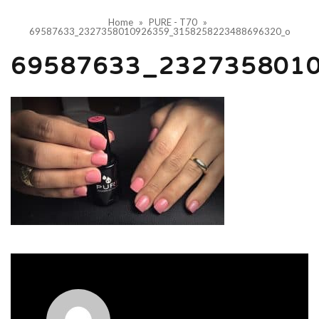
Home
»
PURE - T70
»
69587633_2327358010926359_3158258223488696320_o
69587633_232735801