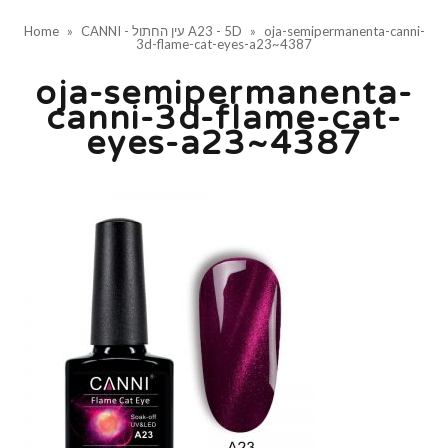
oja-semipermanenta-canni-
»
CANNI - עין החתול A23 - 5D
»
Home
3d-flame-cat-eyes-a23~4387
oja-semipermanenta-
canni-3d-flame-cat-
eyes-a23~4387