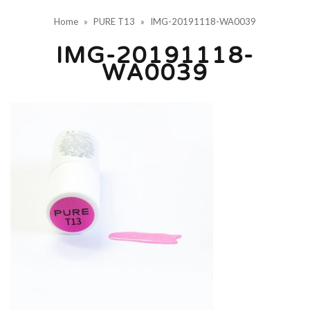
Home
»
PURE T13
»
IMG-20191118-WA0039
IMG-20191118-
WA0039