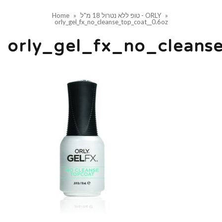
»
טופ ללא נטרול 18 מ"ל - ORLY
»
Home
orly_gel_fx_no_cleanse_top_coat__0.6oz
orly_gel_fx_no_cleans