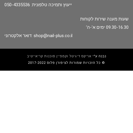
ייעוץ ותמיכה טלפונית: 050-4335536
שעות מענה שירות לקוחות
09.30-16.30 ימים א’-ה’
shop@nail-plus.co.il
דואר אלקטרוני:
נבנה ע"י
אריקס דיגיטל וקמפיין סוכנות קריאייטיב
כל הזכויות שמורות לציפורן פלוס 2017-2022 ©