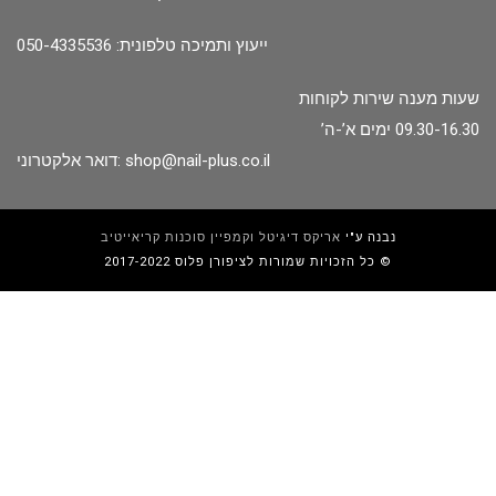
ייעוץ ותמיכה טלפונית: 050-4335536
שעות מענה שירות לקוחות
09.30-16.30 ימים א’-ה’
shop@nail-plus.co.il
דואר אלקטרוני:
נבנה ע"י
אריקס דיגיטל וקמפיין סוכנות קריאייטיב
כל הזכויות שמורות לציפורן פלוס 2017-2022 ©