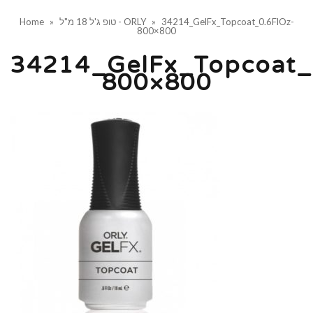
34214_GelFx_Topcoat_0.6FlOz-
»
טופ ג'ל 18 מ"ל - ORLY
»
Home
800×800
34214_GelFx_Topcoat_
800×800