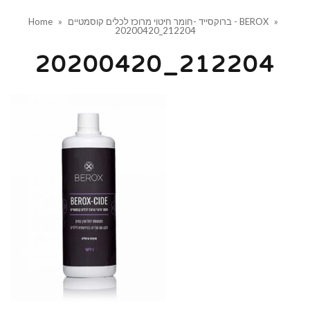
»
ברוקסייד -חומר חיטוי מרוכז לכלים קוסמטיים - BEROX
»
Home
20200420_212204
20200420_212204