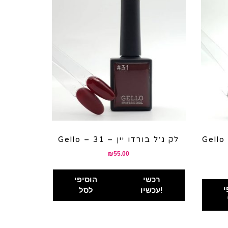
לק ג׳ל בורדו סופר כהה
Gello – לק ג׳ל בורדו יין – 31
₪
55.00
רכשי
הוסיפי
י
עכשיו!
לסל