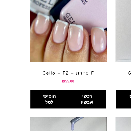
Gello – F2 – סדרת F
₪
55.00
י
רכשי
הוסיפי
עכשיו!
לסל