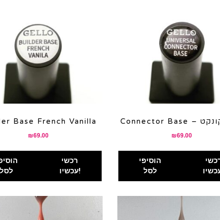
– בייס קונקט
der Base French Vanilla
₪
69.00
₪
69.00
כשי
הוסיפי
רכשי
הוסיפ
לסל
עכשיו!
לסל