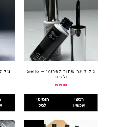
Gello – ג׳ל ליינר שחור לפרנץ׳
ולציור
₪
39.00
רכשי
הוסיפי
ר
עכשיו!
לסל
עכשיו!