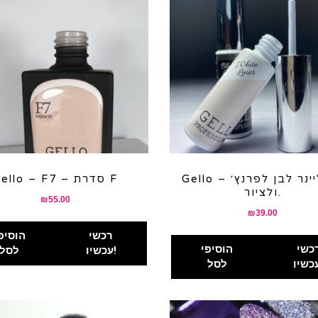
Gello – ג׳ל ליינר לבן לפרנץ׳
Gello – F7 – סדרת F
ולציור.
₪
55.00
₪
39.00
רכשי
הוסיפ
כשי
הוסיפי
עכשיו!
לסל
לסל