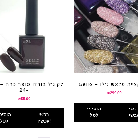
– קולקציית פלאש ג׳לו
Gello – 
-24
₪
299.00
₪
55.00
כשי
הוסיפי
רכשי
הוסיפ
לסל
עכשיו!
לסל