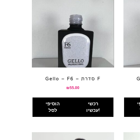
Gello – F6 – סדרת F
₪
55.00
י
רכשי
הוסיפי
עכשיו!
לסל