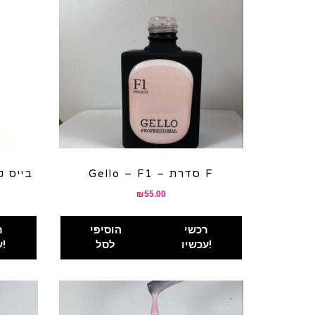
Gello – F1 – סדרת F
Connector Base 
₪
55.00
רכשי
הוסיפי
ר
עכשיו!
לסל
עכשיו!