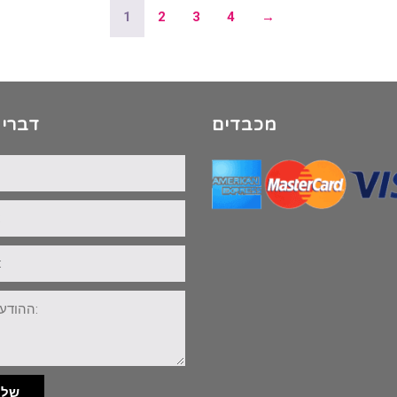
1
2
3
4
→
מכבדים
דברי 
שלי