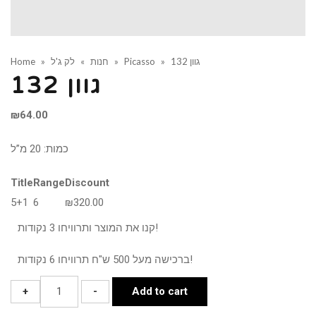
גוון 132
»
Picasso
»
חנות
»
לק ג'ל
»
Home
גוון 132
₪
64.00
כמות: 20 מ”ל
Title
Range
Discount
5+1
6
₪
320.00
קנו את המוצר ותרוויחו 3 נקודות!
ברכישה מעל 500 ש"ח תרוויחו 6 נקודות!
גוון
+
-
Add to cart
132