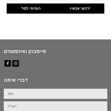
price
price
was:
is:
רכשי עכשיו!
הוסיפי לסל
₪100.00.
₪89.00.
פייסבוק ואינסטגרם
Facebook
Instagram
דברי איתנו
שם:
דוא"ל: