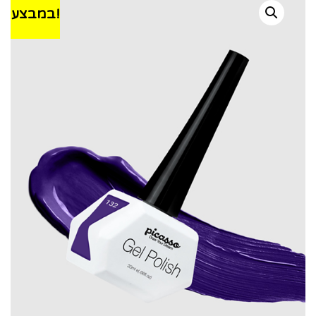
במבצע!