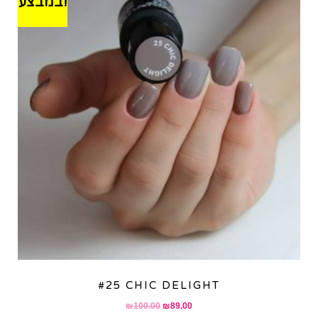
במבצע!
#25 CHIC DELIGHT
Original
Current
₪
100.00
₪
89.00