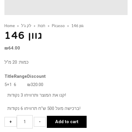
גוון 146
»
Picasso
»
חנות
»
לק ג'ל
»
Home
גוון 146
₪
64.00
כמות: 20 מ”ל
Title
Range
Discount
5+1
6
₪
320.00
קנו את המוצר ותרוויחו 3 נקודות!
ברכישה מעל 500 ש"ח תרוויחו 6 נקודות!
גוון
+
-
Add to cart
146