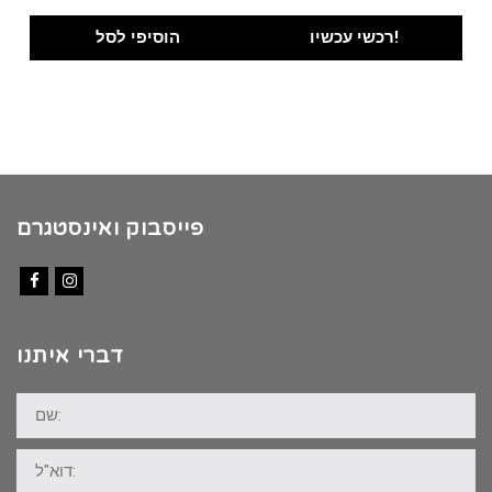
price
price
was:
is:
רכשי עכשיו!
הוסיפי לסל
₪100.00.
₪89.00.
פייסבוק ואינסטגרם
Facebook
Instagram
דברי איתנו
שם:
דוא"ל: