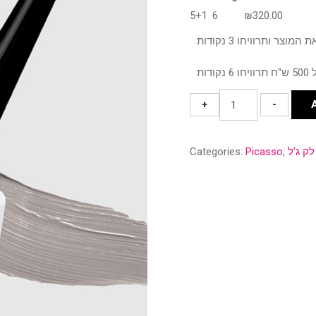
5+1
6
₪
320.00
גוון
+
-
160
quantity
לק ג'ל
,
Picasso
Categories: