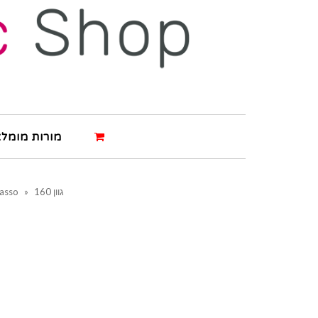
מורות מומלצ
גוון 160
»
casso