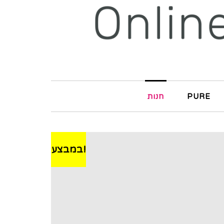
PURE
חנות
במבצע!