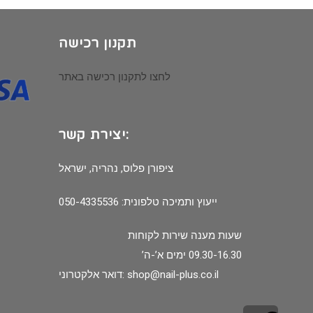
תקנון רכישה
לחצו לתקנון רכישה באתר
יצירת קשר:
ציפורן פלוס, נהריה, ישראל
ייעוץ ותמיכה טלפונית: 050-4335536
שעות מענה שירות לקוחות
09.30-16.30 ימים א’-ה’
shop@nail-plus.co.il
דואר אלקטרוני: