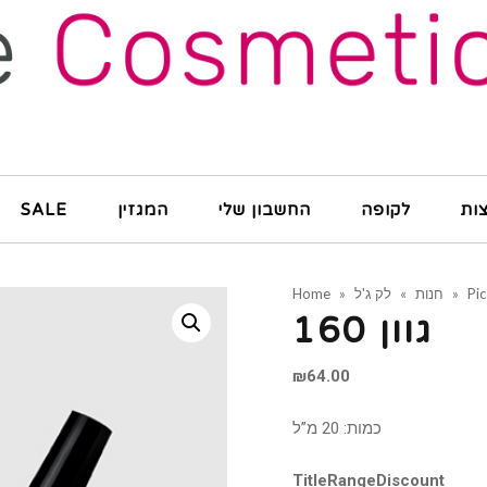
ות
לקופה
החשבון שלי
המגזין
SALE
Pi
»
חנות
»
לק ג'ל
»
Home
גוון 160
₪
64.00
כמות: 20 מ”ל
Title
Range
Discount