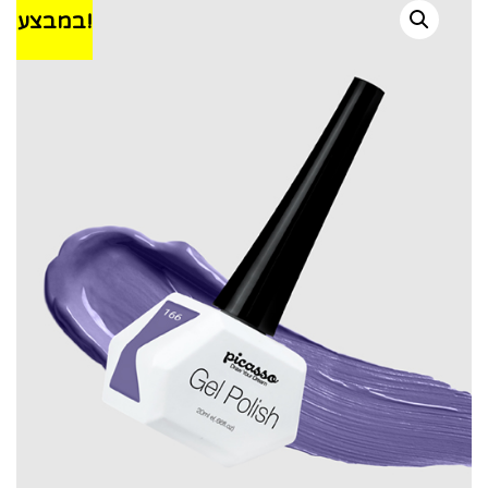
במבצע!