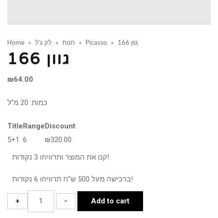
גוון 166
»
Picasso
»
חנות
»
לק ג'ל
»
Home
גוון 166
₪
64.00
כמות: 20 מ”ל
Title
Range
Discount
5+1
6
₪
320.00
קנו את המוצר ותרוויחו 3 נקודות!
ברכישה מעל 500 ש"ח תרוויחו 6 נקודות!
גוון
+
-
Add to cart
166