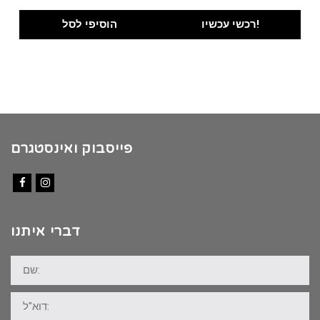
price
price
was:
is:
רכשי עכשיו!
הוסיפי לסל
₪100.00.
₪89.00.
פייסבוק ואינסטגרם
Facebook
Instagram
דברי איתנו
שם:
דוא"ל: