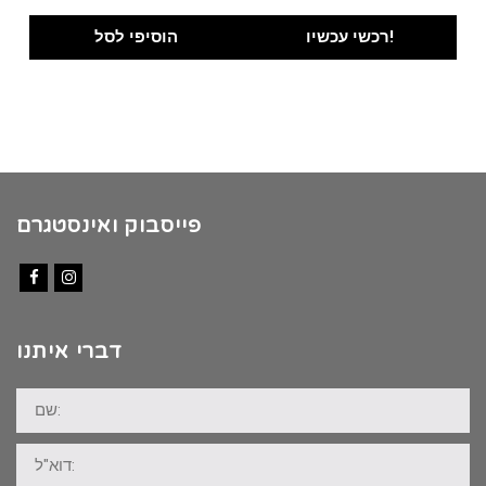
price
price
was:
is:
רכשי עכשיו!
הוסיפי לסל
₪100.00.
₪89.00.
פייסבוק ואינסטגרם
Facebook
Instagram
דברי איתנו
שם:
דוא"ל: