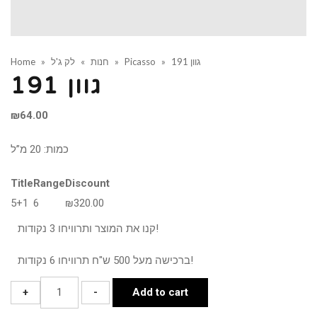
גוון 191
»
Picasso
»
חנות
»
לק ג'ל
»
Home
גוון 191
₪
64.00
כמות: 20 מ”ל
Title
Range
Discount
5+1
6
₪
320.00
קנו את המוצר ותרוויחו 3 נקודות!
ברכישה מעל 500 ש"ח תרוויחו 6 נקודות!
גוון
+
-
Add to cart
191