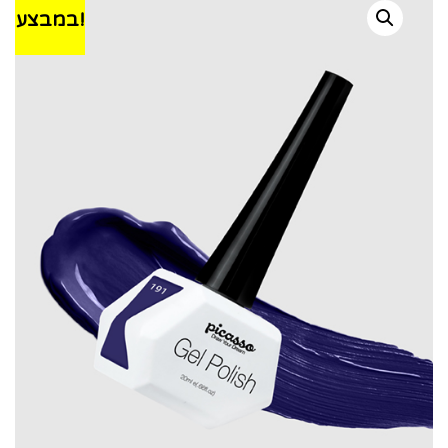
במבצע!