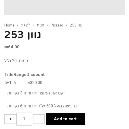
גוון 253
»
Picasso
»
חנות
»
לק ג'ל
»
Home
גוון 253
₪
64.00
כמות: 20 מ”ל
Title
Range
Discount
5+1
6
₪
320.00
קנו את המוצר ותרוויחו 3 נקודות!
ברכישה מעל 500 ש"ח תרוויחו 6 נקודות!
גוון
+
-
Add to cart
253