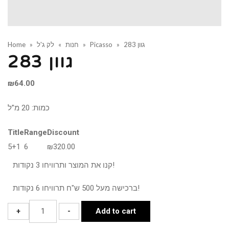
גוון 283
»
Picasso
»
חנות
»
לק ג'ל
»
Home
גוון 283
₪
64.00
כמות: 20 מ”ל
Title
Range
Discount
5+1
6
₪
320.00
קנו את המוצר ותרוויחו 3 נקודות!
ברכישה מעל 500 ש"ח תרוויחו 6 נקודות!
גוון
+
-
Add to cart
283