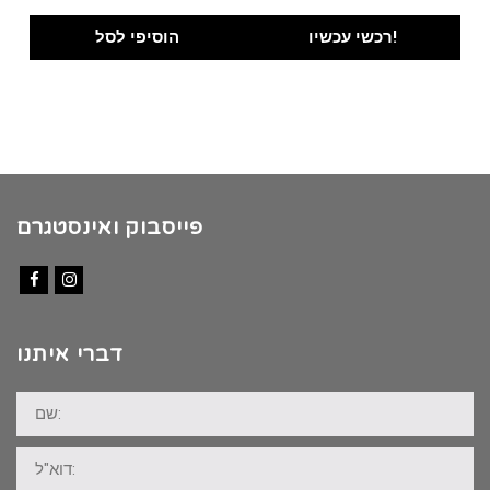
price
price
was:
is:
רכשי עכשיו!
הוסיפי לסל
₪100.00.
₪89.00.
פייסבוק ואינסטגרם
Facebook
Instagram
דברי איתנו
שם:
דוא"ל: