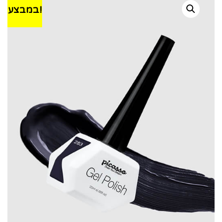
במבצע!