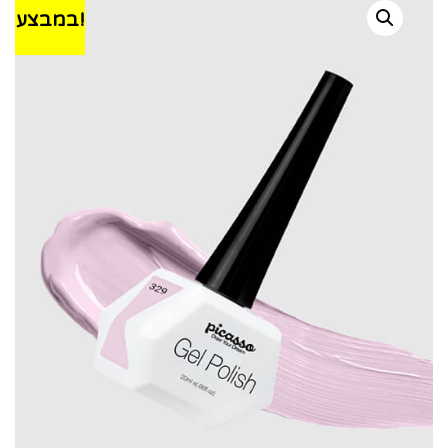
במבצע!