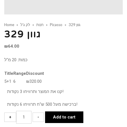
גוון 329
»
Picasso
»
חנות
»
לק ג'ל
»
Home
גוון 329
₪
64.00
כמות: 20 מ”ל
Title
Range
Discount
5+1
6
₪
320.00
קנו את המוצר ותרוויחו 3 נקודות!
ברכישה מעל 500 ש"ח תרוויחו 6 נקודות!
גוון
+
-
Add to cart
329