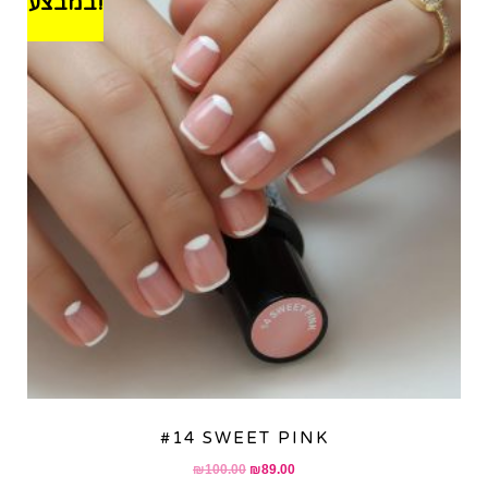
במבצע!
#14 SWEET PINK
Original
Current
₪
100.00
₪
89.00