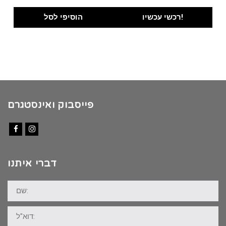
price
price
was:
is:
רכשי עכשיו!
הוסיפי לסל
₪100.00.
₪89.00.
פייסבוק ואינסטגרם
Facebook
Instagram
דברי איתנו
שם:
דוא"ל: